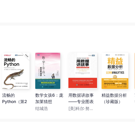
流畅的
数学女孩6：庞
用数据讲故事
精益数据分析
Python（第2
加莱猜想
——专业图表
（珍藏版）
版）
实训教程
结城浩
[美]科尔·努斯鲍默·纳福利克（Cole Nussbaumer Knaflic）