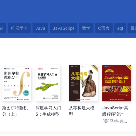
者
机器学习
Java
JavaScript
数学
C语言
sql
最
斯图尔特微积
深度学习入门
从零构建大模
JavaScript高
分（上）
5：生成模型
型
级程序设计
（第5版）
[美]马特·弗里斯比（Matt Frisbie）