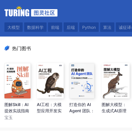
大模型
数据科学
前端
后端
Python
算法
诚征译
热门图书
图解Skill：AI
AI工程：大模
打造你的 AI
图解大模型：
提效实战指南
型应用开发实
Agent 团队：
生成式AI原理
战
7×24 自动化工
与实战
宝玉
作系统（基于
OpenClaw）