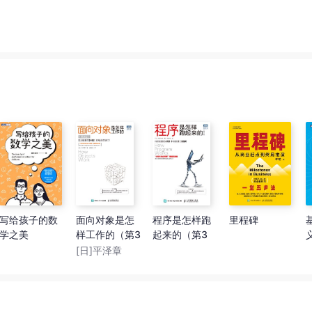
（2024）
写给孩子的数
面向对象是怎
程序是怎样跑
里程碑
学之美
样工作的（第3
起来的（第3
版）
版）
[日]平泽章